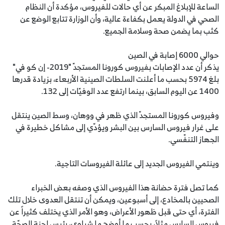
الساعة للإبلاغ المبكر عن أي حالات للفيروس، مؤكدة أن النظام
الصحي في الدولة يعمل بكفاءة عالية، وأن الوزارة تتابع الوضع عن
كثب بما يضمن صحة وسلامة الجميع.
حوالي 6000 إصابة في الصين
يذكر أن عدد الإصابات بفيروس كورونا المستجدّ "2019- إن كو في"
بلغ 5974 بحسب ما أعلنت السلطات الصينية الأربعاء، بزيادة قدرها
1400 عن اليوم السابق، بينما ارتفع عدد الوفيّات إلى 132.
وفيروس كورونا المستجدّ الذي ظهر في ووهان، وسط الصين ينتقل
على غرار فيروس السارس بين البشر ويؤدّي إلى مشاكل خطيرة في
الجهاز التنفّسي.
وينتمي الفيروس الجديد إلى عائلة الفيروسات التاجية.
كما تصل فترة حضانة هذا الفيروس الذي وصفه بعض الخبراء
الصحيين بالمخادع، إلى أسبوعين، ويمكن أن تنتقل العدوى خلال تلك
الفترة، أي حتى قبل ظهور الأعراض، وهو الأمر الذي يختلف كثيراً عن
فيروس السارس مثلاً، بحسب ما أوضح ما شياوي، رئيس لجنة الصحّة