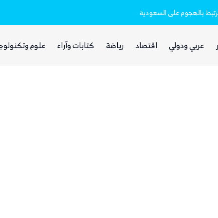
مرتبط بالهجوم على السعودية
الحوثيون يختفون من الشارع الصنعاني وس
عربي ودولي
اقتصاد
رياضة
كتابات وآراء
علوم وتكنولوج