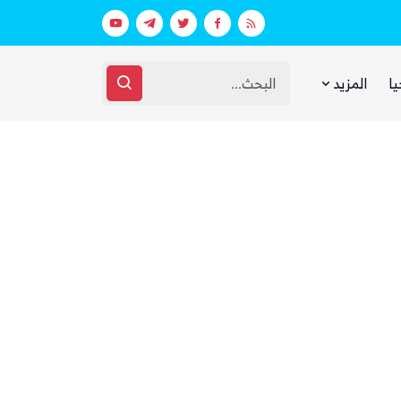
ط استعدادات غامضة
يا
المزيد