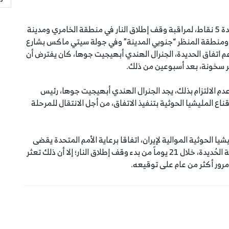
وخلال الفترة 19 -23 اكتوبر 2019 م نشرت الأمم المتحدة 5 نقاط، لمراقبة وقف إطلاق النار في منطقة الخامري ومدينة
الصالح، شمالي الحديدة، وقوس النصر “شرقي المدينة”، ‎ومنطقة المنظر “جنوبي المدينة” وفي جولة سيتي ماكس بشارع
م اتفاق الحديدة، الجنرال الهندي أبهيجيت جوها، كان يفترض أن
ر سخونة، بعد أسبوعين من ذلك.
دم الالتزام بذلك، يجد الجنرال الهندي أبهيجيت جوها، رئيس
اع المليشيا الحوثية بتنفيذ الاتفاق، من أجل الانتقال للمرحلة
نية والمليشيا الحوثية الموالية لإيران، اتفاقا برعاية الأمم المتحدة يقضى
إلى وقف إطلاق النار و إعادة الانتشار في الموانئ ومدينة الحُديدة، خلال 21 يوماً من بدء وقف إطلاق النار؛ إلا أن ذلك تعثر
مرور أكثر من عام على توقيعه.