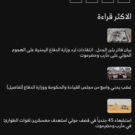
الاكثر قراءة
بيان فاتر يثير الجدل.. انتقادات لرد وزارة الدفاع اليمنية على الهجوم
الحوثي على مأرب وحضرموت
غضب يمني واسع من مجلس القيادة والحكومة ووزارة الدفاع (تفاصيل)
استشهاد 45 جندياً في قصف حوثي استهدف معسكرين لقوات الطوارئ
في مأرب وحضرموت