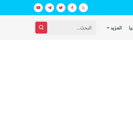
عقارات فارهة بأموال الفقراء
غضب يمني واسع من مجلس القيادة والحك
يا
المزيد