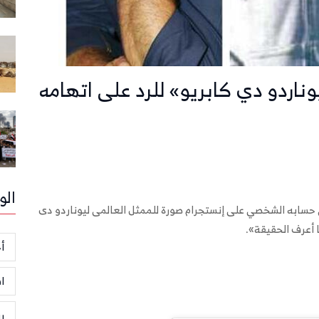
ناردو دي كابريو» للرد على اتهامه
الو
ى حسابه الشخصي على إنستجرام صورة للممثل العالمى ليوناردو دى
ا أعرف الحقيقة».
أخ
ا
ر