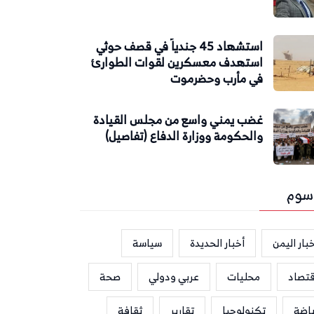
استشهاد 45 جندياً في قصف حوثي
استهدف معسكرين لقوات الطوارئ
في مأرب وحضرموت
غضب يمني واسع من مجلس القيادة
والحكومة ووزارة الدفاع (تفاصيل)
سوم
بار اليمن
أخبار الحديدة
سياسة
قتصاد
محليات
عربي ودولي
صحة
ياضة
تكنولوجيا
تقارير
ثقافة