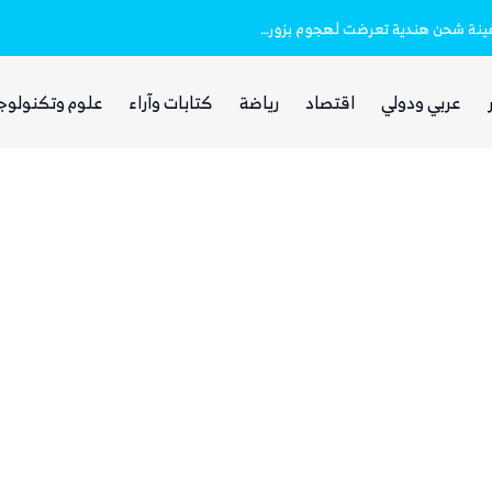
خفر السواحل والبحرية اليمنية ينقذان طاقم سفينة شحن هندية تعرضت لهجوم بزورق مفخخ
بينما يجوع اليمنيون.. شبكات حوثية تتقاسم 
عربي ودولي
اقتصاد
رياضة
كتابات وآراء
علوم وتكنولوج