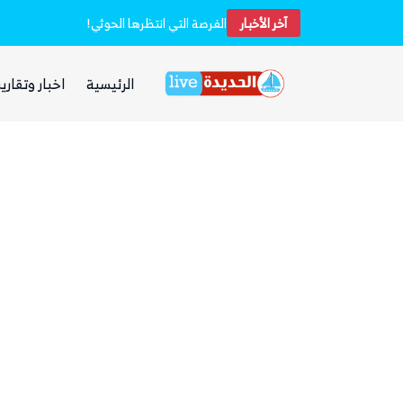
آخر الأخبار
خفر السواحل والبحرية اليمنية ينقذان طاقم سفينة شحن هندية تعرضت لهجوم بزورق مفخخ
الفرصة التي انتظرها الحوثي!
الرئيسية
اخبار وتقارير