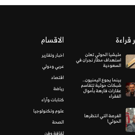
 قراءة
الاقسام
مليشيا الحوثي تعلن
اخبار وتقارير
استهداف مطار نجران في
السعودية
عربي ودولي
اقتصاد
بينما يجوع اليمنيون..
شبكات حوثية تتقاسم
رياضة
عقارات فارهة بأموال
الفقراء
كتابات وآراء
علوم وتكنولوجيا
الفرصة التي انتظرها
الحوثي!
الصحة
ثقافة وفن