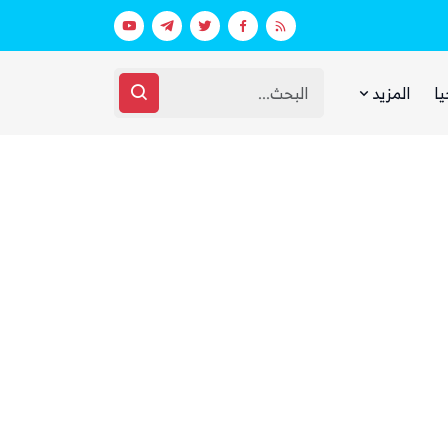
عقارات فارهة بأموال الفقراء
غضب يمني واسع من مجلس القيادة والحك
يا
المزيد