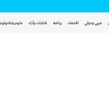
بينما يجوع اليمنيون.. شبكات حوثية تتقاسم 
عربي ودولي
اقتصاد
رياضة
كتابات وآراء
علوم وتكنولوج