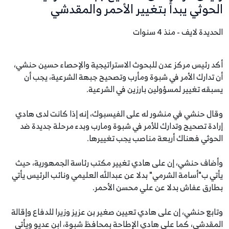
الحوثي يبدأ بتغيير الأحمر والمقدشي
الحديدة لايف - منذ 4 سنوات
أكد رئيس مركز عدن للبحوث الاستراتيجية والإحصاء حسين حنشي،
أن تدارك الأمر في شبوة ومأرب وتصحيح جبهة الشرعية، يجب أن
يسبقه تغيير لمسؤولين بارزين في الشرعية.
وقال حنشي في منشور له على الفيسبوك، إنه إذا كانت لدى هادي
إرادة تصحيح وتدارك للأمر في شبوة ومارب وبدء مرحلة جديدة ضد
الحوثي فهناك أربعة مناصب يجب تغييرها.
وأضاف حنشي، إن على هادي تغيير مكتب رئاسة الجمهورية، حيث
يأتي ب"أسامة الشرمي" بدلا عن عبدالله العليمي ونائب الرئيس يأتي
بطارق عفاش بدلا عن علي محسن الأحمر.
وتابع حنشي، إن على هادي تعيين صغير بن عزيز وزيرا للدفاع وإقالة
المقدشي، كما على هادي الإطاحة بمحافظ شبوة، ابن عديو ويأتي