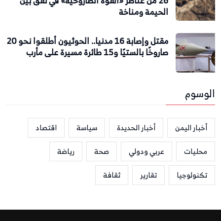
26 من عناصر «القوة الصاروخية» في نفق بين
الحيمة ومناخة
مقتل وإصابة 16 مدنيا.. الحوثيون أطلقوا نحو 20
صاروخًا بالستيًا و15 طائرة مسيرة على مأرب
الوسوم
أخبار اليمن
أخبار الحديدة
سياسة
اقتصاد
محليات
عربي ودولي
صحة
رياضة
تكنولوجيا
تقارير
ثقافة