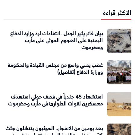
الاكثر قراءة
بيان فاتر يثير الجدل.. انتقادات لرد وزارة الدفاع
اليمنية على الهجوم الحوثي على مأرب
وحضرموت
غضب يمني واسع من مجلس القيادة والحكومة
ووزارة الدفاع (تفاصيل)
استشهاد 45 جندياً في قصف حوثي استهدف
معسكرين لقوات الطوارئ في مأرب وحضرموت
بعد يومين من الانفجار.. الحوثيون ينتشلون جثث