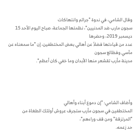
وقال الشامي، في ندوة "جرائم وانتهاكات
سجون مارب ضد المدنيين"، نظمتها الجماعة، صباح اليوم الأحد 15
ديسمبر 2019، وحضرها
عدد من قيادتها فضلاً عن أهالي بعض المختطفين، إن "ما سمعناه عن
مآسي وفظائع سجون
مدينة مأرب تقشعر منها الأبدان وما خفي كان أعظم".
وأضاف الشامي: "إن دموع أبناء وأهالي
المختطفين في سجون مأرب ستجرف عروش أولئك الطغاة من
"المرتزقة" ومن قف وراءهم"،
حد زعمه.