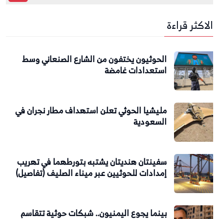
الاكثر قراءة
الحوثيون يختفون من الشارع الصنعاني وسط
استعدادات غامضة
مليشيا الحوثي تعلن استهداف مطار نجران في
السعودية
سفينتان هنديتان يشتبه بتورطهما في تهريب
إمدادات للحوثيين عبر ميناء الصليف (تفاصيل)
بينما يجوع اليمنيون.. شبكات حوثية تتقاسم