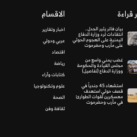
 قراءة
الاقسام
بيان فاتر يثير الجدل..
اخبار وتقارير
انتقادات لرد وزارة الدفاع
اليمنية على الهجوم الحوثي
عربي ودولي
على مأرب وحضرموت
اقتصاد
غضب يمني واسع من
رياضة
مجلس القيادة والحكومة
ووزارة الدفاع (تفاصيل)
كتابات وآراء
استشهاد 45 جندياً في
علوم وتكنولوجيا
قصف حوثي استهدف
معسكرين لقوات الطوارئ
الصحة
في مأرب وحضرموت
ثقافة وفن