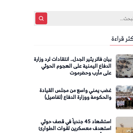
كثر قراءة
بيان فاتر يثير الجدل.. انتقادات لرد وزارة
الدفاع اليمنية على الهجوم الحوثي
على مأرب وحضرموت
غضب يمني واسع من مجلس القيادة
والحكومة ووزارة الدفاع (تفاصيل)
استشهاد 45 جندياً في قصف حوثي
استهدف معسكرين لقوات الطوارئ