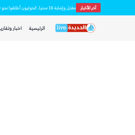
آخر الأخبار
بعد يومين من الانفجار.. الحوثيون ينتشلون جثث 26 من عناصر «القوة الصاروخية» في نفق بين الحيمة ومناخة
الرئيسية
اخبار وتقارير