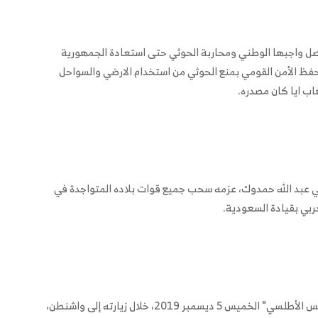
صل واجبها الوطني ومحاربة الحوثي حتى استعادة الجمهورية
ظ الأمن القومي بمنع الحوثي من استخدام الارضي والسواحل
اب ايا كان مصدره.
داني عبد الله حمدوك، عزمه سحب جميع قوات بلاده المتواجدة في
ربي بقيادة السعودية.
وأشار حمدوك في مقابلة أجراها معه مركز أبحاث "المجلس الأطلسي" الخميس 5 ديسمبر 2019، خلال زيارته إلى واشنطن،