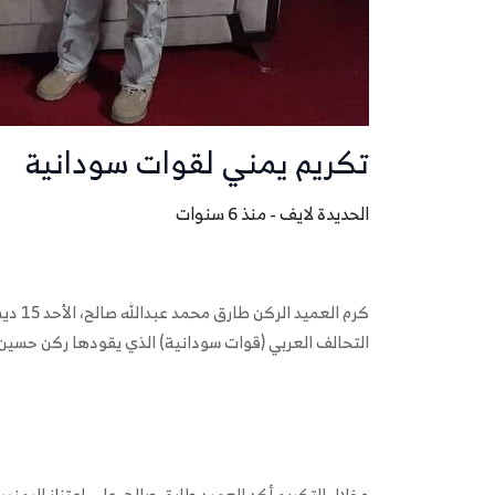
تكريم يمني لقوات سودانية
الحديدة لايف - منذ 6 سنوات
كرم ال
التحالف العربي (قوات سودانية) الذي يقودها ركن حسين 
وخلال التكريم أكد العميد طارق صالح، على اعتزاز اليمني