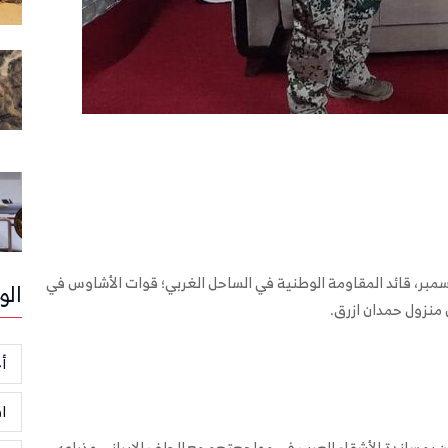
عميد الركن طارق محمد عبدالله صالح، الأحد 15 ديسمبر، قائد المقاومة الوطنية في الساحل الغربي؛ قوات الأشاوس في
الو
منزول حمدان ازرق.
أخ
ا
ين بمساندة الأشقاء العرب في مواجهتهم مع الحلف الايراني وذراعه