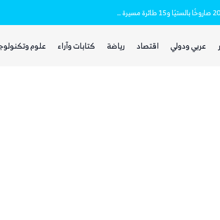
مقتل وإصابة 16 مدنيا.. الحوثيون أطلقوا نحو 20 صاروخًا بالستيًا و15 طائرة مسيرة على مأرب
غضب يمني واسع من مجلس القيادة والحكومة
عربي ودولي
اقتصاد
رياضة
كتابات وآراء
علوم وتكنولوج