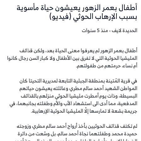
أطفال بعمر الزهور يعيشون حياة مأسوية
بسبب الإرهاب الحوثي (فيديو)
الحديدة لايف - منذ 5 سنوات
أطفال بعمر الزهور لم يعرفوا معنى الحياة بعد، ولكن قذائف
المليشيا الحوثية التي لا تفرق بين الأطفال ولا كبار السن رجال كانوا
أم نساء، حرمتهم من طفولتهم.
في قرية المُتينة بمنطقة الجبلية التابعة لمديرية التحيتا كان
المواطن الشهيد أحمد سالم مطري وعائلته يعيشون حياتهم
البسيطة، وذات يوم أمطرت مليشيا الحوثي منزلهم بالقذائف
المدفعية، مما أدى الى استشهاد الأب والأم وطفلته بجانبهما، في
جريمة بشعة لا تمارسها إلّا المليشيا الحوثية الإرهابية.
لم تكتف قذائف الحوثيين بأخذ أرواح أحمد سالم مطري وزوجته
حميدة محمد وطفلتهما نجاة أحمد سالم، بل وسّعت من دائرة
الضحايا الإبرياء وأصابت الطفل عبده أحمد سالم ذو السبعة أعوم