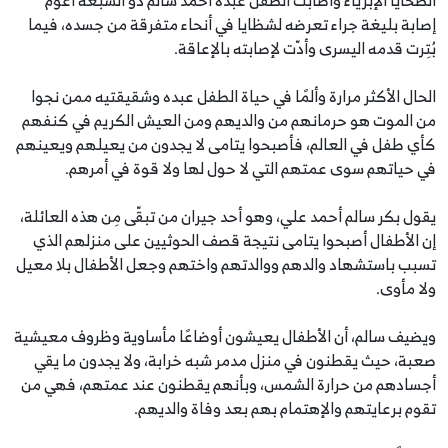
إصابة بليغة جراء تعرضه لشظايا في أنحاء متفرقة من جسده، فيما
بُتِرت قدمه اليسرى وأدّت لإصابته بالإعاقة.
الحال الأكثر مرارة وألمًا في حياة الطفل عبده وشقيقتيه ممن نجوا
من الموت هو حرمانهم من والديهم ومن العيش الكريم في كنفهم
كأي طفل في العالم، فأصبحوا يتامى لا يجدون من يعيلهم ويعينهم
في حياتهم سوى عمتهم التي لا حول لها ولا قوة في أمرهم.
يقول بكر سالم أحمد علي، وهو أحد جيران من تبقّى مِن هذه العائلة،
إن الأطفال أصبحوا يتامى نتيجة قصف الحوثيين على منزلهم الذي
تسبب باستشهاد والدهم ووالدتهم واختهم وجعل الأطفال بلا معيل
ولا مأوى.
ويضيف سالم، أن الأطفال يعيشون أوضاعًا مأساوية وظروف معيشية
صعبة، حيث يقطنون في منزل مدمر شبه خرابة، ولا يجدون ما يقي
أجسادهم من حرارة الشمس، وبأنهم يقطنون عند عمتهم، فهي من
تقوم برعايتهم والإهتمام بهم بعد وفاة والديهم.