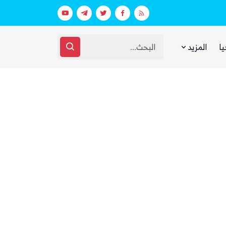
عقارات فارهة بأموال الفقراء
غضب يمني واسع من مجلس القيادة والحك
يا
المزيد