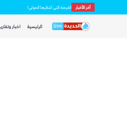
آخر الأخبار
خفر السواحل والبحرية اليمنية ينقذان طاقم سفينة شحن هندية تعرضت لهجوم بزورق مفخخ
الفرصة التي انتظرها الحوثي!
الرئيسية
اخبار وتقارير