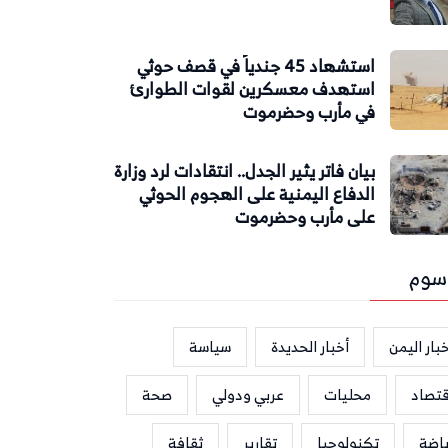
استشهاد 45 جندياً في قصف حوثي
استهدف معسكرين لقوات الطوارئ
في مأرب وحضرموت
بيان فاتر يثير الجدل.. انتقادات لرد وزارة
الدفاع اليمنية على الهجوم الحوثي
على مأرب وحضرموت
سوم
بار اليمن
أخبار الحديدة
سياسة
قتصاد
محليات
عربي ودولي
صحة
ياضة
تكنولوجيا
تقارير
ثقافة