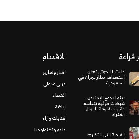
 قراءة
الاقسام
مليشيا الحوثي تعلن
اخبار وتقارير
استهداف مطار نجران في
السعودية
عربي ودولي
اقتصاد
بينما يجوع اليمنيون..
شبكات حوثية تتقاسم
رياضة
عقارات فارهة بأموال
الفقراء
كتابات وآراء
علوم وتكنولوجيا
الفرصة التي انتظرها