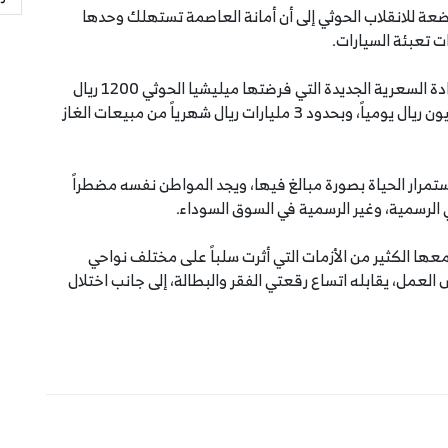
ضعة للانقلاب الحوثي إلى أن أمانة العاصمة تستهلك وحدها
وبعملية حسابية فإن ضرب 80 ألف اسطوانة غاز، بالزيادة السعرية الجديدة التي فرضتها ميليشيا الحوثي 1200 ريال
فوق السعر الرسمي، يبلغ إجمالي أرباح لميليشيا 96 مليون ريال يومياً، وبحدود 3 مليارات ريال شهرياً من مبيعات الغاز
ستمرار الحياة بصورة مبالغ فيها، ويجد المواطن نفسه مضطراً
الرسمية، وغير الرسمية في السوق السوداء.
عها الكثير من الأزمات التي أثرت سلباً على مختلف نواحي
العمل، يقابله اتساع رقعتي الفقر والبطالة، إلى جانب اختلال