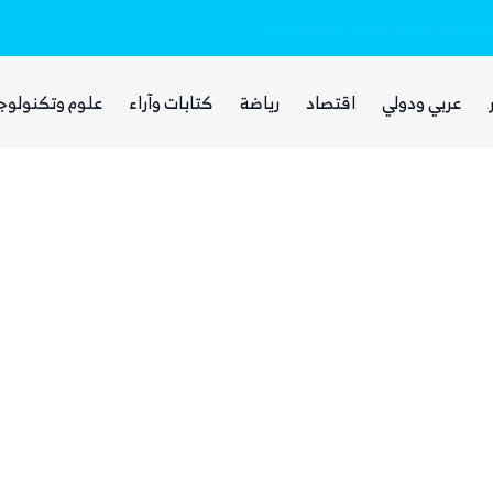
بينما يجوع اليمنيون.. شبكات حوثية تتقاسم 
عربي ودولي
اقتصاد
رياضة
كتابات وآراء
علوم وتكنولوج