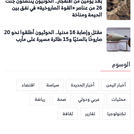
بعد يومين من الانفجار.. الحوثيون ينتشلون جثث
26 من عناصر «القوة الصاروخية» في نفق بين
الحيمة ومناخة
مقتل وإصابة 16 مدنيا.. الحوثيون أطلقوا نحو 20
صاروخًا بالستيًا و15 طائرة مسيرة على مأرب
الوسوم
أخبار اليمن
أخبار الحديدة
سياسة
اقتصاد
محليات
عربي ودولي
صحة
رياضة
تكنولوجيا
تقارير
ثقافة