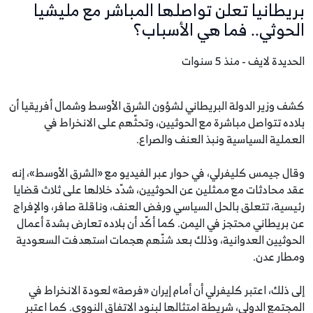
بريطانيا تعلن تواصلها المباشر مع مليشيا
الحوثي.. فما هي الأسباب؟
الحديدة لايف - منذ 5 سنوات
كشف وزير الدولة البريطاني لشؤون الشرق الأوسط وشمال أفريقيا أن
بلاده تتواصل مباشرة مع الحوثيين، وتحثّهم على الانخراط في
العملية السياسية ونبذ العنف والصراع.
وقال جيمس كليفرلي، في حوار عبر الفيديو مع «الشرق الأوسط»، إنه
عقد محادثات مع ممثلين عن الحوثيين، شدّد خلالها على ثلاث قضايا
رئيسية، تتعلق بالحل السياسي ورفض العنف، وناقلة صافر، والإفراج
عن بريطاني محتجز في اليمن. كما أكّد أن بلاده تعارض بشدة أعمال
الحوثيين العدوانية، وذلك بعد شنّهم هجمات استهدفت السعودية
ومطار عدن.
إلى ذلك، اعتبر كليفرلي أن أمام إيران «فرصة» لعودة الانخراط في
المجتمع الدولي، شريطة امتثالها لبنود الاتفاق النووي. كما اعتبر