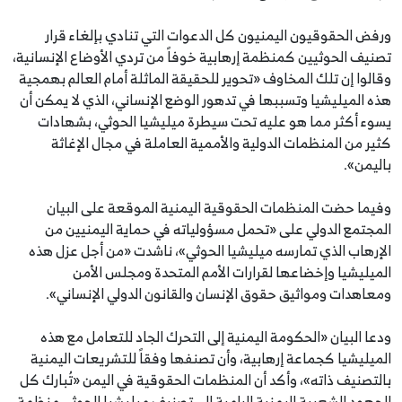
ورفض الحقوقيون اليمنيون كل الدعوات التي تنادي بإلغاء قرار
تصنيف الحوثيين كمنظمة إرهابية خوفاً من تردي الأوضاع الإنسانية،
وقالوا إن تلك المخاوف «تحوير للحقيقة الماثلة أمام العالم بهمجية
هذه الميليشيا وتسببها في تدهور الوضع الإنساني، الذي لا يمكن أن
يسوء أكثر مما هو عليه تحت سيطرة ميليشيا الحوثي، بشهادات
كثير من المنظمات الدولية والأممية العاملة في مجال الإغاثة
باليمن».
وفيما حضت المنظمات الحقوقية اليمنية الموقعة على البيان
المجتمع الدولي على «تحمل مسؤولياته في حماية اليمنيين من
الإرهاب الذي تمارسه ميليشيا الحوثي»، ناشدت «من أجل عزل هذه
الميليشيا وإخضاعها لقرارات الأمم المتحدة ومجلس الأمن
ومعاهدات ومواثيق حقوق الإنسان والقانون الدولي الإنساني».
ودعا البيان «الحكومة اليمنية إلى التحرك الجاد للتعامل مع هذه
الميليشيا كجماعة إرهابية، وأن تصنفها وفقاً للتشريعات اليمنية
بالتصنيف ذاته»، وأكد أن المنظمات الحقوقية في اليمن «تُبارك كل
الجهود الشعبية اليمنية الرامية إلى تصنيف ميليشيا الحوثي منظمة