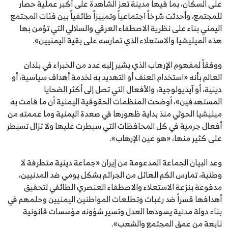
على السكان، بما فيها مدينة تعز الشاهدة على أكبر عملية حصار
للمجتمع، وأحدثت شرخاً اجتماعياً وتمييزاً طائفياً بين فئات المجتمع
اليمني بناء على نظرية الاصطفاء العرقي والسلالي التي تؤمن بها
هذه الميليشيا والاستعلاء الذي تمارسه على بقية اليمنيين».
ووفقاً لمفهوم الإرهاب الذي يشير إليه عدد من الخبراء في بلدان
العالم بأنه «استخدام العنف أو التهديد به لخدمة أهداف سياسية، أو
دينية، أو آيديولوجية، والأفعال التي تصل إلى أكثر الضحايا
المستهدفين»، أوضحت المنظمات الحقوقية اليمنية أن ما قامت به
ميليشيا الحوثي منذ بداية ظهورها في صعدة اليمنية وما عممته من
أفعال جرمية في كل المحافظات التي سيطرت عليها ولا تزال تسيطر
على كثير منها، «هو عين الإرهاب».
وعد البيان الجماعة المدعومة من إيران «جماعة دينية متطرفة لا
وطنية، تمارس الكم الهائل من الجرائم بشكل يومي ضد المدنيين،
مدفوعة بنزعة الاستعلاء والاصطفاء العنصري الطائفي لتحقيق
أهدافها قسراً ضد رغبات وتطلعات المواطنين اليمنيين وحلمهم في
بناء دولة مدنية يسودها العدل وتسير شؤونه مؤسسات قانونية
نابعة من عمق المجتمع والشعب».