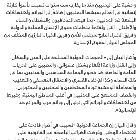
وحشية على اليمنيين منذ ما يقارب ست سنوات تسببت بأسوأ كارثة
إنسانية في العالم يعيشها اليمنيون، إضافةً إلى الجرائم والانتهاكات
البشعة ضد المدنيين - بما فيهم الصحافيون والنشطاء والنساء
والأطفال - التي وثقتها منظمات حقوق الإنسان المحلية والدولية
وفريق الخبراء التابع لمجلس الأمن وفريق الخبراء البارزين المكلّف من
المجلس الدولي لحقوق الإنسان».
وأشار البيان إلى «الهجمات الحوثية المسلحة على المدن والسكان،
وإلى القتل وزراعة الألغام بشكل عشوائي، والتضييق على الحريات
العامة والخاصة، ضد خصوم الجماعة السياسيين والمدنيين، بما في
ذلك النساء، وكذا الإخفاء القسري والاعتقال التعسفي والتعذيب
والمعاملة الوحشية تجاه المختطفين والمخفيين والمحتجزين،
والقصف الممنهج على المدنيين في أغلب المناطق اليمنية، وغيرها
من الانتهاكات والجرائم التي ترقى إلى جرائم حرب والجرائم ضد
الإنسانية».
وقال البيان إن الجماعة الحوثية «تسببت في أضرار فادحة على
الاقتصاد الوطني وفرضت الضرائب الباهظة غير القانونية على
الأعمال التجارية والجبايات على المواطنين، ما أضر بملايين اليمنيين،