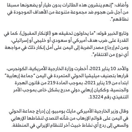
وأضاف: "إنهم ينشرون هذه الطائرات بدون طيار أو يضعونها مسبقا
من أجل شن هجوم ضد مجموعة متنوعة من الأهداف الموجودة في
نطاقهم".
وتابع الخبير قوله: "ما يحاولون تحقيقه هو (الإنكار المقبول)، كما في
القدرة على ضرب هدف أميركي أو سعودي أو خليجي أو إسرائيلي،
ومن ثم إرجاع مصدر الضربة إلى اليمن على أمل إنكار ذلك في مواجهة
أي نوع من الانتقام".
والأحد 10 يناير 2021، أخطرت وزارة الخارجية الأمريكية، الكونجرس،
قرارها بتصنيف ميليشيا الحوثي المتمردة في اليمن “جماعة إرهابية”
ابتداء من 19 يناير 2021، بموجب المادة 219 من قانون الهجرة
والجنسية، وككيان إرهابي دولي مدرج بشكل خاص بموجب الأمر
التنفيذي رقم 13224.
وقال وزير الخارجية الأميركي مايك بومبيو، إن إدراج جماعة الحوثي
في اليمن على قوائم الإرهاب من شأنه التصدي لنشاطها الإرهابي
والسعي إلى ردع أي نشاط خبيث آخر للنظام الإيراني في المنطقة.