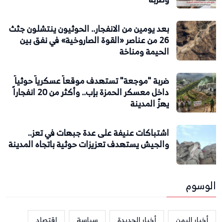
بعد يومين من الانفجار.. الحوثيون ينتشلون جثث
26 من عناصر «القوة الصاروخية» في نفق بين
الحيمة ومناخة
ضربة "موجعة" تستهدف موقعاً عسكرياً حوثياً
داخل معسكر الحمزة بإب.. وأكثر من 20 انفجاراً
يهزّ المدينة
اشتباكات عنيفة على عدة جبهات في تعز..
والجيش يستهدف تعزيزات حوثية باتجاه المدينة
الوسوم
أخبار اليمن
أخبار الحديدة
سياسة
اقتصاد