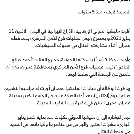
الحديدة لايف - منذ 5 سنوات
أقرت مليشيا الحوثي الإرهابية، الذراع الإيرانية في اليمن، الاثنين 11
يناير 2021م، بمصرع رئيس عمليات فرع الأمن المركزي بمحافظة
عمران، أثناء مشاركته القتال في صفوف المليشيات.
وأوردت وكالة (سبأ) بنسختها الحوثية، مصرع العقيد "أحمد صالح
الحاذق" رئيس عمليات فرع الأمن المركزي بمحافظة عمران، دون أن
تفصح عن الجبهة التي سقط فيها.
وذكرت الوكالة أن قيادات المليشيا بعمران أجرت له مراسيم التشييع،
صباح اليوم (الاثنين)، بعد أداء الصلاة عليه في الجامع الكبير بمدينة
عمران، وجرى الدفن في مقبرة بيت الفقيه بالمدينة.
تجدر الإشارة إلى أن مليشيا الحوثي تكبّدت منذ بداية شهر يناير
الجاري، عشرات القتلى والجرحى من عناصرها وقياداتها في العديد
من جبهات القتال.