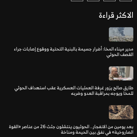
الاكثر قراءة
مدير ميناء المخا: أضرار جسيمة بالبنية التحتية ووقوع إصابات جراء
القصف الحوثي
طارق صالح يزور غرفة العمليات العسكرية عقب استهداف الحوثي
للمخا ويوجه بمراقبة العدو وضربه
بعد يومين من الانفجار.. الحوثيون ينتشلون جثث 26 من عناصر «القوة
الصاروخية» في نفق بين الحيمة ومناخة