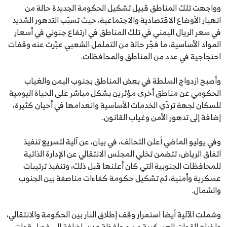
وواجهت تلك المناطق قبيل تشكيل الحكومة الجديدة حالة من
انهيار الأوضاع الاقتصادية والاجتماعية، حيث تسبّب التدهور الشديد
في سعر الريال اليمني في تلك المناطق في ارتفاع جنوني في أسعار
المواد الأساسية، ما فجّر حالة من التململ الشعبي عبّرت عنه وقفات
احتجاجية في عدد من المناطق والمحافظات.
وأصبح ازدواج السلطة في بعض المناطق بجنوب اليمن والغياب
الحكومي عن مناطق أخرى مؤثرين بشكل مباشر على الحياة اليومية
للسكان لجهة تردّي الخدمات الأساسية وانعدامها في أحيان كثيرة،
إضافة إلى تدهور الأمن وغياب القانون.
وفي يوليو الماضي أعلن التحالف، في بيان، عن آلية لتسريع تنفيذ
اتفاق الرياض، تتضمن تخلي المجلس الانتقالي عن الإدارة الذاتية
للمحافظات الجنوبية التي كان أعلنها قبل ذلك، وتنفيذ ترتيبات
عسكرية وأمنية، ثم تشكيل حكومة كفاءات مناصفة بين الجنوب
والشمال.
وشملت الآلية أيضا استمرار وقف إطلاق النار بين الحكومة والانتقالي،
وإخراج القوات العسكرية من محافظة عدن، إضافة إلى فصل قوات