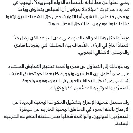
يعني تخليا عن مطالباته باستعادة الدولة الجنوبية؟”، ليجيب في
تغريدة عبر تويتر “هؤلاء لا يدركون أن المجلس يتفاوض ويأخذ
ويعطي فقط في القشور، أما الثوابت فهي حق للشهداء الذين ارتقوا
دفاعا عنها وهم من يملك حق الفصل فيها”.
ويسلّط مثل هذا الموقف الضوء على مدى التباعد الذي يصل حدّ
التضادّ التامّ في الرؤى والأهداف بين السلطة التي يقودها هادي
والمجلس الانتقالي الجنوبي.
ويدعو ذلك إلى التساؤل عن مدى واقعية تحقيق التعايش المنشود
على مدى أطول بين الطرفين، وتوجيه كليهما نحو تحقيق الهدف
الأساسي من تدخّل التحالف العربي في اليمن، وهو مواجهة
المتمرّدين الحوثيين المصنّفين كذراع لإيران.
ولم تنفصل عملية الإسراع بتشكيل الحكومة اليمنية الجديدة عن
الأوضاع بالغة السوء في المناطق اليمنية الخارجة عن سيطرة
المتمرّدين الحوثيين، والواقعة شكليا ضمن سلطة الحكومة الشرعية
اليمنية.