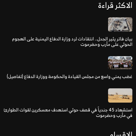
الاكثر قراءة
بيان فاتر يثير الجدل.. انتقادات لرد وزارة الدفاع اليمنية على الهجوم
الحوثي على مأرب وحضرموت
غضب يمني واسع من مجلس القيادة والحكومة ووزارة الدفاع (تفاصيل)
استشهاد 45 جندياً في قصف حوثي استهدف معسكرين لقوات الطوارئ
في مأرب وحضرموت
الاقسام