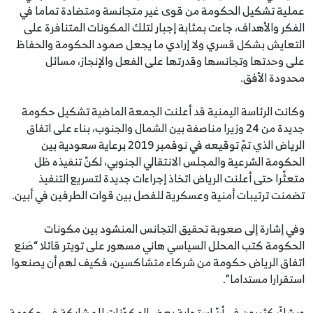
عملية تشكيل الحكومة من قوى غير متجانسة ومتضادة تماما في
الفكر والأهداف، جاءت بمثابة إجبار لتلك المكونات المتنافرة على
التعايش بشكل قسري ولا إرادي ما يجعل صمود الحكومة والحفاظ
على وحدتها وتجانسها وقدرتها على الفعل والإنجاز، مسائل
محدودة الأفق.
وكانت الرئاسة اليمنية قد أعلنت الجمعة الماضية تشكيل حكومة
جديدة من 24 وزيرا مناصفة بين الشمال والجنوب، بناء على اتفاق
الرياض الذي تمّ توقيعه في نوفمبر 2019 برعاية سعودية بين
الحكومة الشرعية والمجلس الانتقالي الجنوبي، لكنّ تنفيذه ظل
متعثّرا حتى أعلنت الرياض اتخاذ إجراءات جديدة لتسريع التنفيذ
تضمنت ترتيبات أمنية وعسكرية للفصل بين قوات الطرفين في أبين.
وفي إشارة إلى صعوبة تحقيق التجانس المنشود بين مكونات
الحكومة كتب المحلل السياسي هاني مسهور على تويتر قائلا “صَنع
اتفاق الرياض حكومة من شركاء متشاكسين، فكيف لهم أن يصنعوا
استقرارا مستداما”.
ويشكّ كثيرون في أنّ استجابة بعض المكوّنات للمشاركة في حكومة