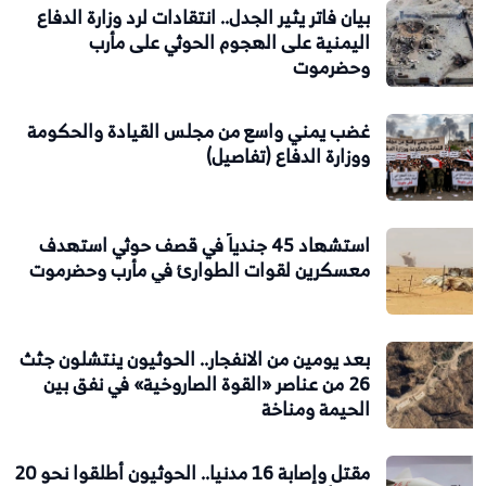
بيان فاتر يثير الجدل.. انتقادات لرد وزارة الدفاع
اليمنية على الهجوم الحوثي على مأرب
وحضرموت
غضب يمني واسع من مجلس القيادة والحكومة
ووزارة الدفاع (تفاصيل)
استشهاد 45 جندياً في قصف حوثي استهدف
معسكرين لقوات الطوارئ في مأرب وحضرموت
بعد يومين من الانفجار.. الحوثيون ينتشلون جثث
26 من عناصر «القوة الصاروخية» في نفق بين
الحيمة ومناخة
مقتل وإصابة 16 مدنيا.. الحوثيون أطلقوا نحو 20