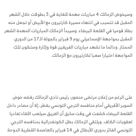
وسيخوض الزمالك 4 مباريات مهمة للغاية في 3 بطولات خلال الشهر
المقبل قد تتسبب في انتهاء مسيرة كارتيرون مع الأبيض أو تجعل منه
بطلا قوميا في القلعة البيضاء. وسيبدأ الزمالك المباريات المهمة الشهر
المقبل بمواجهة الإسماعيلي يوم 9 فبراير بالجولة الـ17 من الدوري
الممتاز. ودائما ما تشهد مباريات الفريقين قوة وإثارة وستكون تلك
المواجهة اختيارا صعبا لكارتيرون مع الزمالك.
على الرغم من إعلان مرتضى منصور، رئيس نادي الزمالك رفضه خوض
السوبر الأفريقي أمام منافسه الترجي التونسي بقطر، إلا أن مصادر داخل
القلعة البيضاء كشفت في وقت سابق أن الفريق سيلعب اللقاء تفاديا
لعقوبات الكاف. ويلتقي الزمالك بطل الكونفدرالية بمنافسه الترجي
التونسي الفائز بدوري الأبطال في 14 فبراير بالعاصمة القطرية الدوحة