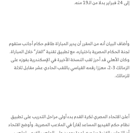
إلى 24 فبراير بدلا من الـ19 منه.
وأضاف البيان أنه من المقرر أن يدير المباراة طاقم حكام أجانب ستقوم
لجنة الحكام المصرية باختياره، مع تطبيق تقنية “الفار” خلال المباراة.
وكان الأهلي قد أحرز لقب النسخة الأخيرة في الإسكندرية بفوزه على
الزمالك 3-2، معززا رقمه القياسي باللقب الحادي عشر مقابل ثلاثة
للزمالك.
أعلن الاتحاد المصري لكرة القدم بدء أولى مراحل التدريب على تطبيق
نظام حكم الفيديو المساعد (فار) في الملاعب المصرية. وأوضح الاتحاد
أن التجارب الفنية ستجرى لمدة يومين على الملعب الفرعي لملعب