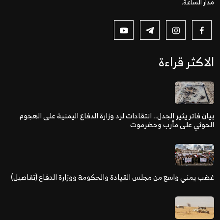
مدار الساعة.
الاكثر قراءة
بيان فاتر يثير الجدل.. انتقادات لرد وزارة الدفاع اليمنية على الهجوم
الحوثي على مأرب وحضرموت
غضب يمني واسع من مجلس القيادة والحكومة ووزارة الدفاع (تفاصيل)