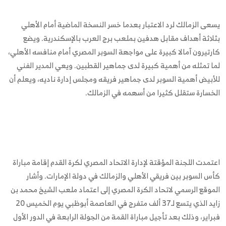
يسعى الزمالك لرد الاعتبار بعدما خسر النسخة الماضية أمام الأهلي
بثلاثة أهداف مقابل هدفين بملعب برج العرب بالإسكندرية. ويضع
كارتيرون آمالا كبيرة على مواجهة السوبر المصري أمام منافسه الأهلي،
لما تمثله من أهمية كبيرة لدى جماهير القطبين. ويعي المدير الفني
للأبيض أهمية السوبر لدى جماهير فريقه ومجلس إدارة ناديه، ويعلم أن
الخسارة ستقلل كثيرا من أسهمه في الزمالك.
اعتمدت اللجنة المؤقتة لإدارة الاتحاد المصري لكرة القدم إقامة مباراة
كأس السوبر بين فريقي الأهلي والزمالك في دولة الإمارات. وأشار
الموقع الرسمي لاتحاد الكرة المصري إلى اعتماد ملعب الشيخ محمد بن
زايد الذي يتسع لـ37 ألف متفرج في العاصمة أبوظبي يوم الخميس 20
فبراير، وذلك بعد تأجيل مباراة القمة من الجولة الرابعة في الدور الأول