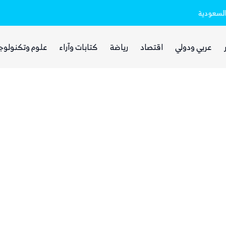
السعودية
ذا ناشيونال: توسع حضور الحوثيين في العر
عربي ودولي
اقتصاد
رياضة
كتابات وآراء
علوم وتكنولوج