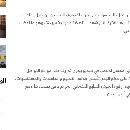
ر زعيل، المحسوب على حزب الإصلاح، اليمنيين من خلال إشادته
لحكم العثماني لبلده بين عامي 1583 و 1918، باعتبارها الفترة التي شهدت ”نهضة عمرانية فريدة“، وهو ما أغضب
عي.
لي محسن الأحمر، في فيديو يجري تداوله على مواقع التواصل
نيون على حكم اليمن تأسس خلالها التعليم والجامعات والمستشفيات،
الو
ة، وقوة الجيش السابع العثماني الموجود في صنعاء كان هو
ي أرض اليمن.
أخ
ا
ر