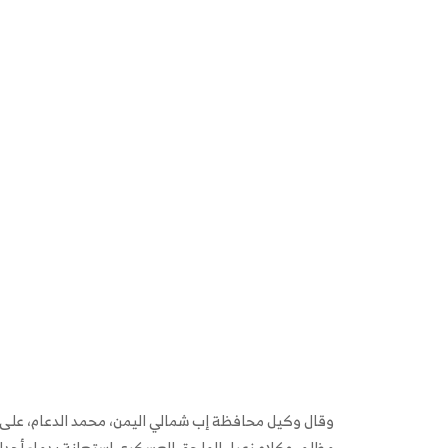
وقال وكيل محافظة إب شمالي اليمن، محمد الدعام، على توي
مظلم، وكلام زعيل الملحق العسكري استهانة بدماء أجدادن