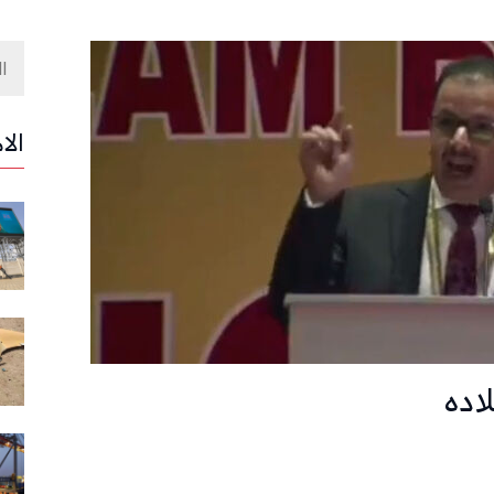
الا
اده