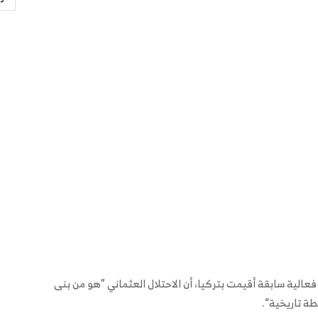
عالية سابقة أقيمت بتركيا، أن الاحتلال العثماني ”هو من بنى
طة تاريخية“.