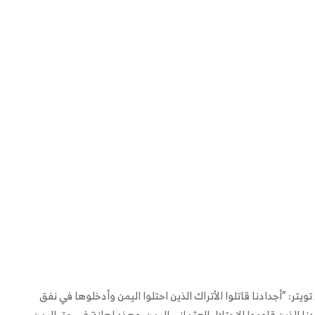
تر: ”أجدادنا قاتلوا الأتراك الذين احتلوا اليمن وأدخلوها في نفق
ا الذين قاوموا الاحتلال العثماني لليمن، وهذه إهانة في حق اليمن