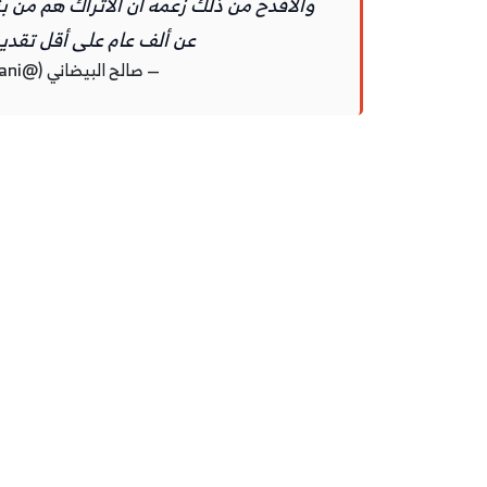
والأفدح من ذلك زعمه ان الأتراك هم من بن
عن ألف عام على أقل تقدير
— صالح البيضاني (@salehalbaydani)