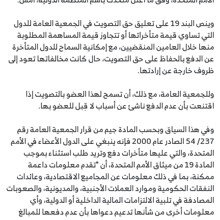
وينص البند 19 على تعليق حق التصويت في الجمعية العامة للدول
التي تساوي قيمة متأخراتها أو تتجاوز قيمة المساهمة المطلوبة
منها خلال العامين المنقضيين، مع إمكانية السماح للدول المتأخرة
عن الدفع بالحفاظ على حق التصويت، حال كانت مخالفاتها تعود إلى
ظروف خارجة عن إرادتها.
وللجمعية العامة، مع ذلك، أن تسمح لهذا العضو بالتصويت إذا
اقتنعت بأن عدم الدفع ناشئ عن أسباب لا قِبل للعضو بها.
وفي هذا السياق وبحسب المادة جيم من قرار الجمعية العامة رقم
237/ 54 الصادر عام 2000 فإنه ينبغي على الدول الأعضاء في الأمم
المتحدة، والتي عليها متأخرات دفع وتريد طلب استثناء بموجب
المادة 19 من ميثاق الأمم المتحدة، أن "تقدم معلومات داعمة
ممكنة، بما في ذلك معلومات عن المجاميع الاقتصادية، وعائدات
النفقات الحكومية وموارد العملات الأجنبية، والمديونية، والصعوبات
المصادفة في تلبية الالتزامات المالية الداخلية أو الدولية، وأي
معلومات أخرى من شأنها تدعيم دعواها بأن عدم دفعها للمبالغ