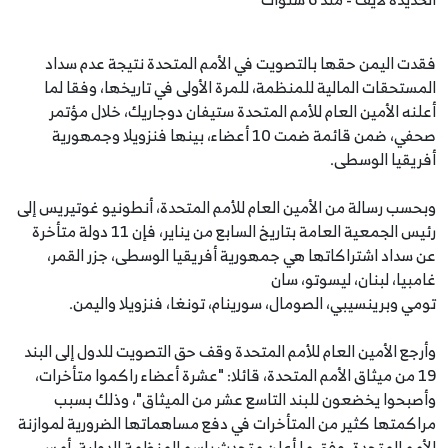
فقدت اليمن حقها بالتصويت في الأمم المتحدة نتيجة عدم سداد
المستحقات المالية للمنظمة، للمرة الأولى في تاريخها، وفقا لما
أعلنه الأمين العام للأمم المتحدة ستيفان دوجاريك، خلال مؤتمر
صحفي، ضمن قائمة ضمت 10 أعضاء، بينها فنزويلا وجمهورية
أفريقيا الوسطى.
وبحسب رسالة من الأمين العام للأمم المتحدة، أنطونيو غوتيريس إلى
رئيس الجمعية العامة بتاريخ السابع من يناير، فإن 11 دولة متأخرة
عن سداد اشتراكاتها هي جمهورية أفريقيا الوسطى، جزر القمر،
غامبيا، لبنان، ليسوتو، سان
تومي وبرينسيبي، الصومال، سورينام، تونغا، فنزويلا واليمن.
وأرجع الأمين العام للأمم المتحدة وقف حق التصويت للدول إلى البند
19 من ميثاق الأمم المتحدة، قائلا: "عشرة أعضاء راكموا متأخرات،
وأصبحوا يخضعون للبند التاسع عشر من الميثاق"، وذلك بسبب
مراكمتها كثير من المتأخرات في دفع مساهماتها الضرورية لموازنة
الأمم المتحدة، وفق ما أعلن متحدث باسم المنظمة الدولية، أمس.