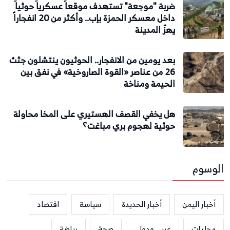
ضربة "موجعة" تستهدف موقعاً عسكرياً حوثياً
داخل معسكر الحمزة بإب.. وأكثر من 20 انفجاراً
يهزّ المدينة
بعد يومين من الانفجار.. الحوثيون ينتشلون جثث
26 من عناصر «القوة الصاروخية» في نفق بين
الحيمة ومناخة
هل يخفي القصف الهستيري على المخا محاولة
حوثية لهجوم بري مباغت؟
الوسوم
أخبار اليمن
أخبار الحديدة
سياسة
اقتصاد
محليات
عربي ودولي
صحة
رياضة