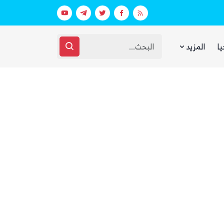
استشهاد 45 جندياً في قصف حوثي استهدف معسكرين لقوات الطوارئ في مأرب وحضرموت
يا
المزيد