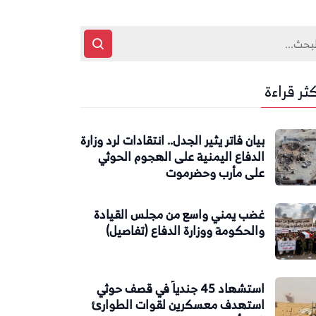
كثر قراءة
بيان فاتر يثير الجدل.. انتقادات لرد وزارة
الدفاع اليمنية على الهجوم الحوثي
على مأرب وحضرموت
غضب يمني واسع من مجلس القيادة
والحكومة ووزارة الدفاع (تفاصيل)
استشهاد 45 جندياً في قصف حوثي
استهدف معسكرين لقوات الطوارئ