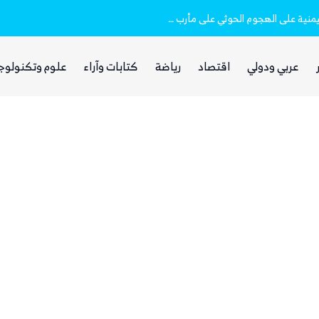
بيان فاتر يثير الجدل.. انتقادات لرد وزارة الدفاع اليمنية على الهجوم الحوثي على مأرب وحضرموت
عربي ودولي
اقتصاد
رياضة
كتابات وآراء
علوم وتكنولوج