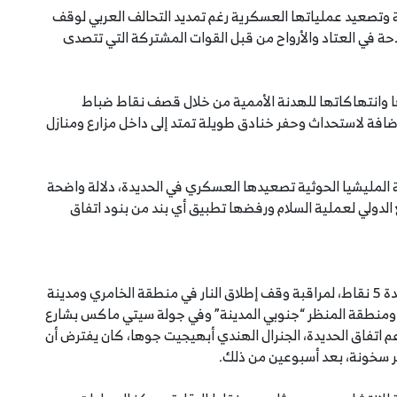
ة وتصعيد عملياتها العسكرية رغم تمديد التحالف العربي لوقف
ادحة في العتاد والأرواح من قبل القوات المشتركة التي تتصدى
ها وانتهاكاتها للهدنة الأممية من خلال قصف نقاط ضباط
تباط التي أنشأتها الأمم المتحدة في أكتوبر 2019، إضافة لاستحداث وحفر خنادق طويلة تمتد إلى داخل مزارع ومنازل
المليشيا الحوثية تصعيدها العسكري في الحديدة، دلالة واضحة
الدولي لعملية السلام ورفضها تطبيق أي بند من بنود اتفاق
وخلال الفترة 19 -23 اكتوبر 2019 م نشرت الأمم المتحدة 5 نقاط، لمراقبة وقف إطلاق النار في منطقة الخامري ومدينة
الصالح، شمالي الحديدة، وقوس النصر “شرقي المدينة”، ‎ومنطقة المنظر “جنوبي المدينة” وفي جولة سيتي ماكس بشارع
م اتفاق الحديدة، الجنرال الهندي أبهيجيت جوها، كان يفترض أن
ر سخونة، بعد أسبوعين من ذلك.