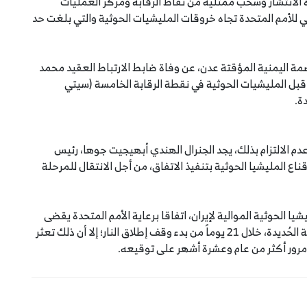
الانتشار وسحب ممثليه من نقاط الرقابة ومركز العمليات
 للأمم المتحدة تجاه خروقات المليشيات الحوثية والتي بلغت حد
 طبية في العاصمة اليمنية المؤقتة عدن، عن وفاة ضابط الارتباط العقيد محمد
اشر من قبل المليشيات الحوثية في نقطة الرقابة الخامسة (سيتي
ة.
دم الالتزام بذلك، يجد الجنرال الهندي أبهيجيت جوها، رئيس
اع المليشيا الحوثية بتنفيذ الاتفاق، من أجل الانتقال للمرحلة
نية والمليشيا الحوثية الموالية لإيران، اتفاقا برعاية الأمم المتحدة يقضى
إلى وقف إطلاق النار و إعادة الانتشار في الموانئ ومدينة الحُديدة، خلال 21 يوماً من بدء وقف إطلاق النار؛ إلا أن ذلك تعثر
 مرور أكثر من عام وعشرة أشهر على توقيعه.