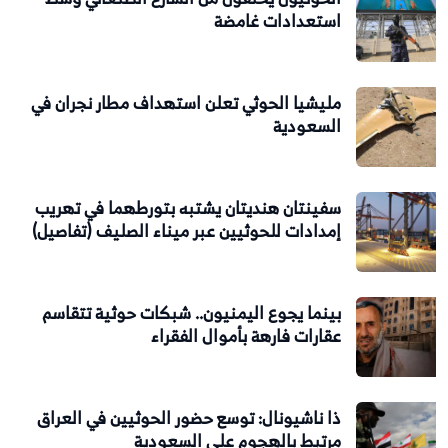
استعدادات غامضة
مليشيا الحوثي تعلن استهداف مطار نجران في
السعودية
سفينتان هنديتان يشتبه بتورطهما في تهريب
إمدادات للحوثيين عبر ميناء الصليف (تفاصيل)
بينما يجوع اليمنيون.. شبكات حوثية تتقاسم
عقارات فارهة بأموال الفقراء
ذا ناشيونال: توسع حضور الحوثيين في العراق
مرتبط بالهجوم على السعودية