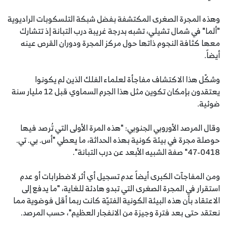
وهذه المجرة الصغرى المكتشفة بفضل شبكة التلسكوبات الراديوية
"ألما" في شمال تشيلي، تشبه بدرجة غريبة درب التبانة إذ تتشارك
معها كثافة النجوم ذاتها حول مركز المجرة ودوران القرص عينه
أيضاً.
وشكّل هذا الاكتشاف مفاجأة لعلماء الفلك الذين لم يكونوا
يعتقدون بإمكان تكوين مثل هذا الجرم السماوي قبل 12 مليار سنة
ضوئية.
وقال المرصد الأوروبي الجنوبي: "هذه المرة الأولى التي تُرصد فيها
حوصلة مجرة في بيئة كونية بهذه الحداثة، ما يعطي "أس. بي. تي.
0418-47" صفة الشبيه الأبعد عن درب التبانة".
ومن المفاجآت الكبرى أيضاً عدم تسجيل أي أثر لاضطرابات أو عدم
استقرار في المجرة الصغرى التي تبدو هادئة للغاية، "ما يدفع إلى
الاعتقاد بأن هذه البيئة الكونية الفتيّة كانت ربما أقل فوضوية مما
نعتقد حتى بعد فترة وجيزة من الانفجار العظيم"، حسب المرصد.