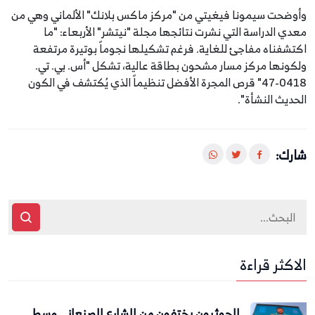
وأوضحت سيمونا فيغيتي من "مركز ماكس بلانك" الألماني وهي من
معدي الدراسة التي نشرت نتائجها مجلة "نيتشر" الأربعاء: "ما
اكتشفناه مفاجئ للغاية. فرغم تشكيلها نجوماً بوتيرة مرتفعة
ولكونها مركز مسار مشحون بطاقة عالية، تشكل "أس. بي. تي.
0418-47" قرص المجرة الأفضل تنظيماً الذي يُكتشف في الكون
الحديث النشأة".
شارك:
الاكثر قراءة
الحوثيون يختفون من الشارع الصنعاني وسط