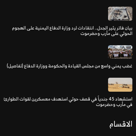
بيان فاتر يثير الجدل.. انتقادات لرد وزارة الدفاع اليمنية على الهجوم
الحوثي على مأرب وحضرموت
غضب يمني واسع من مجلس القيادة والحكومة ووزارة الدفاع (تفاصيل)
استشهاد 45 جندياً في قصف حوثي استهدف معسكرين لقوات الطوارئ
في مأرب وحضرموت
الاقسام