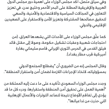
وفي سياق متصل، أكد مجلس الوزراء على أهمية دور مجلس الدول
العربية والإفريقية المطلة على البحر الأحمر وخليج عدن، في تعزيز
التعاون في المجالات السياسية والاقتصادية والأمنية، والسعي
لتحقيق مصالحها المشتركة وتعزيز الأمن والاستقرار على الصعيدين
الإقليمي والدولي.
كما علّق مجلس الوزراء على الأحداث التي يشهدها العراق، (من
احتجاجات شعبية وعقبات تشكيل حكومة، وصولا إلى مقتل قائد
فيلق القدس في الحرس الثوري الإيراني قاسم سليماني بغارة
أميركية قرب مطار بغداد).
وقال المجلس إنه من الضروري أن "يضطلع المجتمع الدولي
بمسؤولياته، لاتخاذ الإجراءات اللازمة لضمان أمن واستقرار المنطقة".
وجدد مجلس الوزراء السعودي تأكيده على ما دعت إليه المملكة من
"أهمية العمل على تحقيق أمن المنطقة واستقرارها، ودرء كل ما قد
يؤدي إلى تفاقم الأوضاع نتيجة لتصاعد التوترات والأعمال الإرهابية
التي حذرت من تداعياتها".