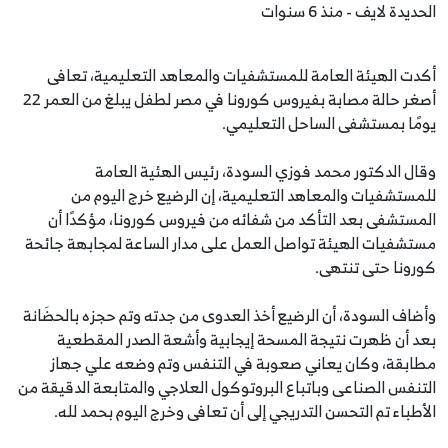
الحديدة لايف - منذ 6 سنوات
أكدت الهيئة العامة للمستشفيات والمعاهد التعليمية، تعافى
أصغر حالة مصابة بفيروس كورونا في مصر لطفل يبلغ من العمر 22
يومًا بمستشفى الساحل التعليمي.
وقال الدكتور محمد فوزي السودة، رئيس الهئية العامة
للمستشفيات والمعاهد التعليمية، إن الرضيع خرج اليوم من
المستشفى بعد التأكد من شفائه من فيروس كورونا، مؤكدًا أن
مستشفيات الهيئة تواصل العمل على مدار الساعة لمجابهة جائحة
كورونا حتى تنتهى.
وأضاف السودة، أن الرضيع أخذ العدوى من جدته وتم حجزه بالحضَانة
بعد أن ظهرت نتيجة المسحة إيجابية وأشعة الصدر المقطعية
مطابقة، وكان يعاني صعوبة في التنفس وتم وضعه علي جهاز
التنفس الصناعى وباتباع البروتوكول العلاجي والمتابعة الدقيقة من
الأطباء تم التحسن التدريجي إلى أن تعافى وخرج اليوم بحمد لله.