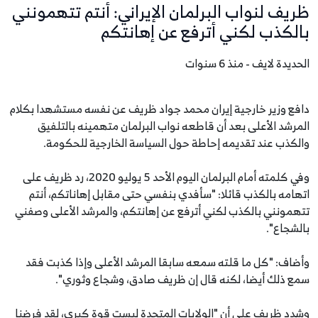
ظريف لنواب البرلمان الإيراني: أنتم تتهمونني
بالكذب لكني أترفع عن إهانتكم
الحديدة لايف - منذ 6 سنوات
دافع وزير خارجية إيران محمد جواد ظريف عن نفسه مستشهدا بكلام
المرشد الأعلى بعد أن قاطعه نواب البرلمان متهمينه بالتلفيق
والكذب عند تقديمه إحاطة حول السياسة الخارجية للحكومة.
وفي كلمته أمام البرلمان اليوم الأحد 5 يوليو 2020، رد ظريف على
اتهامه بالكذب قائلا: "سأفدي بنفسي حتى مقابل إهاناتكم، أنتم
تتهمونني بالكذب لكني أترفع عن إهانتكم، والمرشد الأعلى وصفني
بالشجاع".
وأضاف: "كل ما قلته سمعه سابقا المرشد الأعلى وإذا كذبت فقد
سمع ذلك أيضا، لكنه قال إن ظريف صادق، وشجاع وثوري".
وشدد ظريف على أن "الولايات المتحدة ليست قوة كبرى، لقد فرضنا