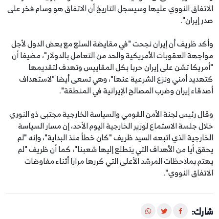
الاتفاق النووي عليها وسيسجل التاريخ أن الاتفاق هو وسام فخر على
صدر إيران".
وأكد ظريف أن إيران نجحت "في مقايضة السلع مع بعض الدول لأجل
مواجهة العقوبات الأمريكية والحد من التعامل بالدولار"، مضيفا أن
"أمريكا تشن على إيران حربا بكل المقاييس وتهدف لتقديمها
كتهديد أمني ونزع الشرعية عنها"، وهي تسعى أيضا "لاستهداف
أصدقاء إيران وضرب المصالح الإيرانية في المنطقة".
وقال رئيس لجنة الأمن القومي والسياسة الخارجية مجتبى ذو النوري
خلال جلسة الاستماع لوزير الخارجية اليوم الأحد، إن مسار السياسة
الخارجية الذي اتبعه السيد ظريف "كان خطأ منذ البداية"، وإنه "لم
يحقق أيا من الأهداف التي يتطلع إليها شعبنا"، كما أن ظريف "لم
يهتم بملاحظات المرشد الأعلى التي كررها مرارا أثناء مفاوضات
الاتفاق النووي".
شارك: