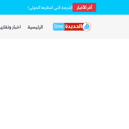
آخر الأخبار
خفر السواحل والبحرية اليمنية ينقذان طاقم سفينة شحن هندية تعرضت لهجوم بزورق مفخخ
الفرصة التي انتظرها الحوثي!
الرئيسية
اخبار وتقارير