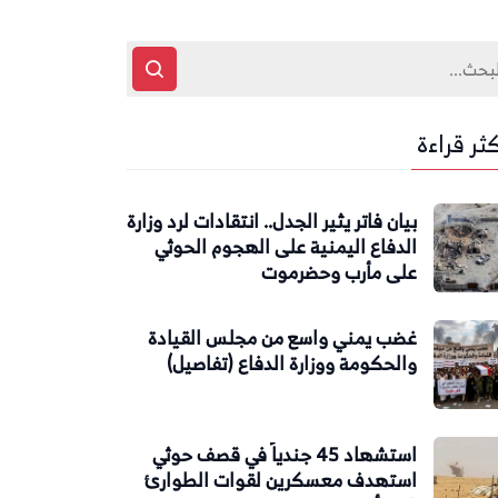
كثر قراءة
بيان فاتر يثير الجدل.. انتقادات لرد وزارة
الدفاع اليمنية على الهجوم الحوثي
على مأرب وحضرموت
غضب يمني واسع من مجلس القيادة
والحكومة ووزارة الدفاع (تفاصيل)
استشهاد 45 جندياً في قصف حوثي
استهدف معسكرين لقوات الطوارئ