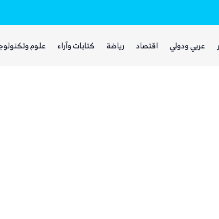
بينما يجوع اليمنيون.. شبكات حوثية تتقاسم 
عربي ودولي
اقتصاد
رياضة
كتابات وآراء
علوم وتكنولوج