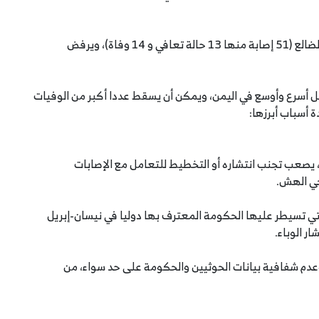
ومأرب (25 إصابة منها 15 حالة تعافي و 10 وفيات) والضالع (51 إصابة منها 13 حالة تعافي و 14 وفاة)، ويرفض
ل أسرع وأوسع في اليمن، ويمكن أن يسقط عددا أكبر من الوفيات
 أسباب أبرزها:
 يصعب تجنب انتشاره أو التخطيط للتعامل مع الإصابات
حي الهش.
ي تسيطر عليها الحكومة المعترف بها دوليا في نيسان-إبريل
ر الوباء.
 وعدم شفافية بيانات الحوثيين والحكومة على حد سواء، من