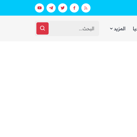
عقارات فارهة بأموال الفقراء
غضب يمني واسع من مجلس القيادة والحك
يا
المزيد