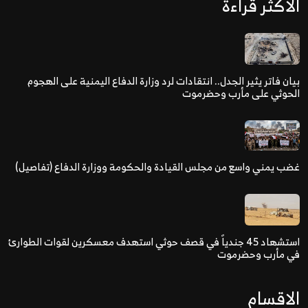
الاكثر قراءة
بيان فاتر يثير الجدل.. انتقادات لرد وزارة الدفاع اليمنية على الهجوم
الحوثي على مأرب وحضرموت
غضب يمني واسع من مجلس القيادة والحكومة ووزارة الدفاع (تفاصيل)
استشهاد 45 جندياً في قصف حوثي استهدف معسكرين لقوات الطوارئ
في مأرب وحضرموت
الاقسام