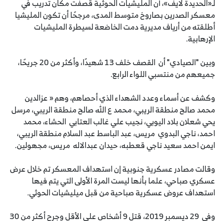
لـ«الحديدة لايف»، أن المليشيات الحوثية قصفت مكان تدريب في
معسكر الصدرين بصاروخ متوسط المدى، مرجحًا أن تكون المليشيا
أطلقته من أرياف مديرية دمت الخاضعة لسيطرة المليشيات
الإرهابية.
وبين "الصيادي" أن القصف خلف 13 شهيدًا، وأكثر من 20 جريحًا،
جميعهم من منتسبي اللواء الرابع.
وكشف عن أسماء وعدد الشهداء الذي أحصاهم، وهم « عزالدين
محمد صالح منطقة الريبي، محمد ع الله صالح منطقة الريبي، مرسل
يحي شعلان بلاد اليوبي، نجيب علي غالب العتابي الحشاء، محمد
احمد، ناجي البدوي مريس، عبد الباسط عبد السلام منطقة الريبي،
ايمن احمد سعيد ناجي قعطبه، حيدان عبدالاله مريس، مجهولين.
وقالت مصادر عسكرية جنوبية إن استهداف المعسكر تم خلال عرض
عسكري صباحي، علما بأنها ليست المرة الأولى التي يتم فيها
استهداف عروض عسكرية صباحية من قبل ميليشيات الحوثي.
وفي 29 ديسمبر 2019، قتل 9 أشخاص على الأقل وجرح أكثر من 30