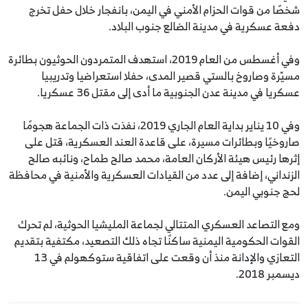
شخصًا من قوات الحزام الأمني في اليمن، بانفجار خلال حفل تخرج
دفعة عسكرية في مدينة الضالع جنوب البلاد.
وفي أغسطس من العام 2019، استهدف المتمردون الحوثيون بطائرة
مسيّرة وصاروخ بالستي قصير المدى، حفلا استعراضيا وتدريبيا
عسكريا في مدينة عدن الجنوبية ما أدى إلى مقتل 36 عسكريا.
وفي 10 يناير بداية العام الجاري 2019، نفذت ذات الجماعة هجومًا
صاروخيًا وبطائرات مسيرة، على قاعدة العند العسكرية، قتل على
إثرها رئيس هيئة الأركان العامة، محمد صالح طماح، ونائبه صالح
الزنداني، إضافة إلى عدد من القيادات العسكرية والأمنية في محافظة
لحج جنوبي اليمن.
ومع التصاعد العسكري المتتالي لجماعة المليشيا الحوثية، لم تحرك
القوات الحكومية اليمنية ساكنًا تجاه ذلك التصعيد، مكتفية بتقديم
التعازي والإدانة منذ أن وقعت على اتفاقية ستوكهولم في 13
ديسمبر 2018.