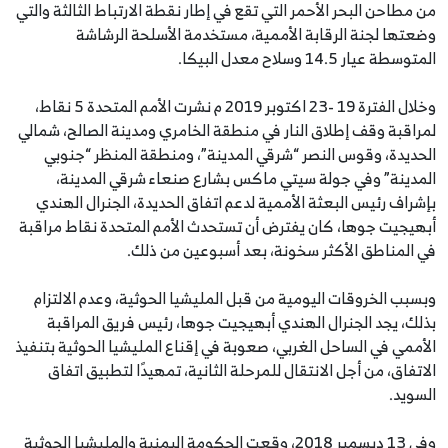
من مطاحن البحر الأحمر التي تقع في إطار نقطة الارتباط الثالثة والتي
وضعتها لجنة الرقابة الأممية، مستخدمة الأسلحة الرشاشة
المتوسطة عيار 14.5 وسلاح معدل البيكا.
وخلال الفترة 19 -23 اكتوبر 2019 م نشرت الأمم المتحدة 5 نقاط،
لمراقبة وقف إطلاق النار في منطقة الخامري ومدينة الصالح، شمالي
الحديدة، وقوس النصر “شرقي المدينة”، ‎ومنطقة المنظر “جنوبي
المدينة” وفي جولة سيتي ماكس بشارع صنعاء شرقي المدينة،
بإشراف رئيس البعثة الأممية لدعم اتفاق الحديدة، الجنرال الهندي
أبهيجيت جوها، كان يفترض أن تستحدث الأمم المتحدة نقاط مراقبة
في المناطق الأكثر سخونة، بعد أسبوعين من ذلك.
وبسبب الخروقات اليومية من قبل المليشيا الحوثية، وعدم الالتزام
بذلك، يجد الجنرال الهندي أبهيجيت جوها، رئيس فريق المراقبة
الأممي في الساحل الغربي، صعوبة في إقناع المليشيا الحوثية بتنفيذ
الاتفاق، من أجل الانتقال للمرحلة الثانية، تمهيدًا لتطبيق اتفاق
السويد.
وفي 13 ديسمبر 2018، وقعت الحكومة اليمنية والمليشيا الحوثية