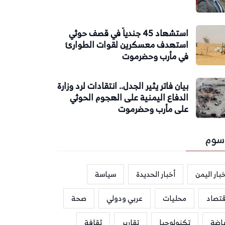
استشهاد 45 جندياً في قصف حوثي
استهدف معسكرين لقوات الطوارئ
في مأرب وحضرموت
بيان فاتر يثير الجدل.. انتقادات لرد وزارة
الدفاع اليمنية على الهجوم الحوثي
على مأرب وحضرموت
سوم
بار اليمن
أخبار الحديدة
سياسة
قتصاد
محليات
عربي ودولي
صحة
ياضة
تكنولوجيا
تقارير
ثقافة