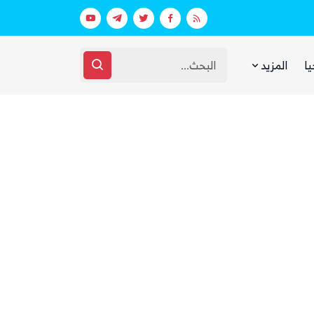
بينما يجوع اليمنيون.. شبكات حوثية تتقا
يا
المزيد