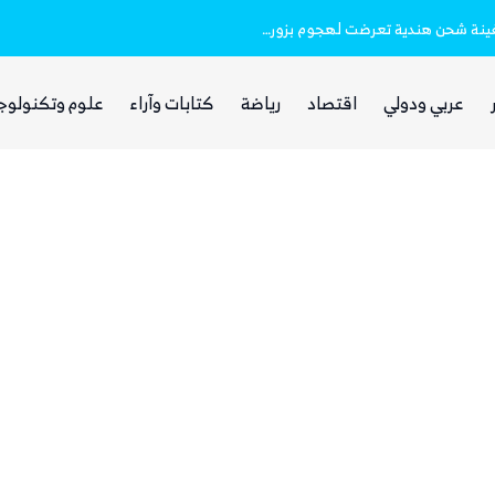
خفر السواحل والبحرية اليمنية ينقذان طاقم سفينة شحن هندية تعرضت لهجوم بزورق مفخخ
الفرصة التي انتظرها الحوثي!
عربي ودولي
اقتصاد
رياضة
كتابات وآراء
علوم وتكنولوج