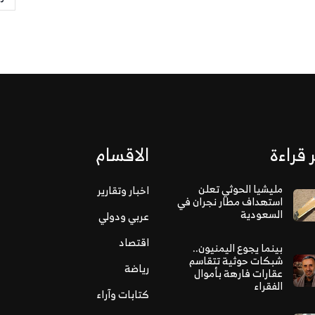
 قراءة
الاقسام
مليشيا الحوثي تعلن
اخبار وتقارير
استهداف مطار نجران في
السعودية
عربي ودولي
اقتصاد
بينما يجوع اليمنيون..
شبكات حوثية تتقاسم
رياضة
عقارات فارهة بأموال
الفقراء
كتابات وآراء