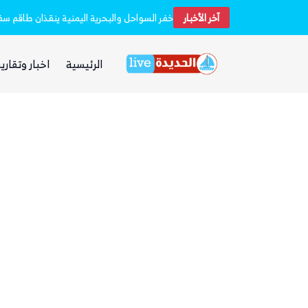
آخر الأخبار
استشهاد 45 جندياً في قصف حوثي استهدف معسكرين لقوات الطوارئ في مأرب وحضرموت
الرئيسية
اخبار وتقارير