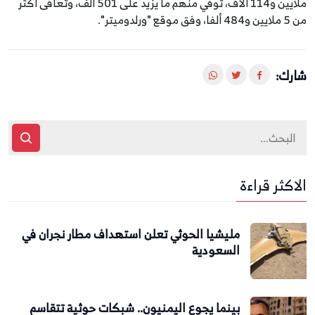
ملايين و114 آلاف، توفي منهم ما يزيد على 501 ألف، وتعافى أكثر
من 5 ملايين و484 ألفا، وفق موقع "ورلدوميتر".
شارك:
الاكثر قراءة
مليشيا الحوثي تعلن استهداف مطار نجران في
السعودية
بينما يجوع اليمنيون.. شبكات حوثية تتقاسم