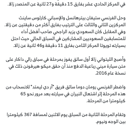
في المركز الحادي عشر بفارق 15 دقيقة و27 ثانية عن المتصدر زالا.
وحل الفرنسي ستيفان بيترهانسل والإسباني كارلوس ساينث
المركزين الثاني والثالث على الترتيب بفارق أكثر من دقيقتين عن زالا.
وفي المقابل كان السعودي يزيد الراجحي صاحب أفضل أداء
للمتسابقين السعوديين المشاركين في السباق الحالي حيث احتل
بسيارته تويوتا المركز الثامن بفارق 11 دقيقة و46 ثانية عن زالا.
وأصبح الليتواني زالا أول سائق يفوز بمرحلة في سباق رالي داكار على
متن سيارة ميني رباعية الدفع منذ أن حقق ميكو هيرفونن ذلك في
نسخة عام 2016.
واضطر الفرنسي رومان دوما سائق فريق "آر دي ليمتد" للانسحاب من
هذه المرحلة إثر اشتعال النيران في سيارته بعد مرور نحو 65
كيلومترا من المرحلة.
وتقام المرحلة الثانية من السباق يوم الاثنين لمسافة 367 كيلومترا
بين الوجه ونيوم.