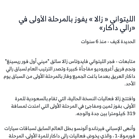
الليتواني « زالا » يفوز بالمرحلة الأولى في
«رالي داكار»
الحديدة لايف - منذ 6 سنوات
متابعات - فجر الليتواني فايدوتاس زالا سائق "ميني أول فور ريسينغ"
ونجم فريق أغروروديو مفاجأة كبيرة وتصدر الترتيب العام لسباق رالي
داكار العريق بعدما باغت الجميع وفاز بالمرحلة الأولى من السباق يوم
الأحد.
وافتتح زالا فعاليات النسخة الحالية، التي تقام بالسعودية للمرة
الأولى، بفوز ثمين ومفاجئ في المرحلة الأولى التي امتدت لمسافة
319 كيلومترا بين جدة والوجه.
وأنهى الإسباني فيرناندو ألونسو بطل العالم السابق لسباقات سيارات
فورمولا-1 ، والذي يخوض فعاليات رالي داكار للمرة الأولى، المرحلة