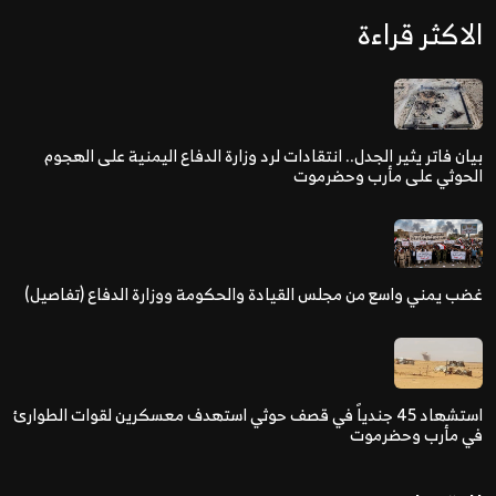
الاكثر قراءة
بيان فاتر يثير الجدل.. انتقادات لرد وزارة الدفاع اليمنية على الهجوم
الحوثي على مأرب وحضرموت
غضب يمني واسع من مجلس القيادة والحكومة ووزارة الدفاع (تفاصيل)
استشهاد 45 جندياً في قصف حوثي استهدف معسكرين لقوات الطوارئ
في مأرب وحضرموت