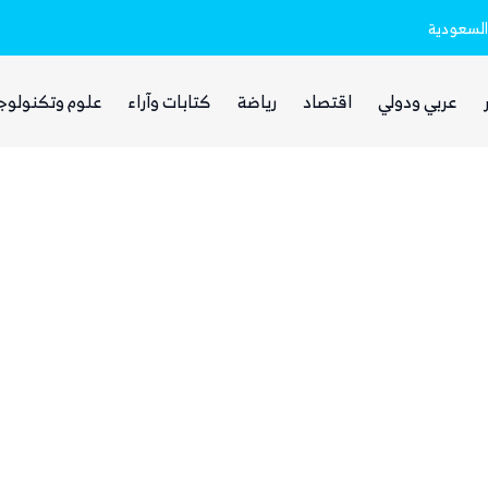
السعودية
ذا ناشيونال: توسع حضور الحوثيين في العر
عربي ودولي
اقتصاد
رياضة
كتابات وآراء
علوم وتكنولوج