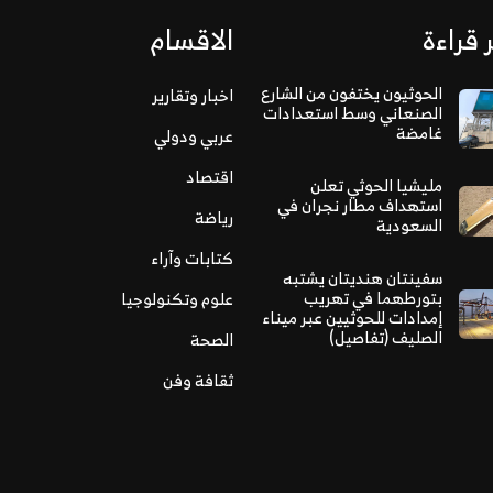
 قراءة
الاقسام
الحوثيون يختفون من الشارع
اخبار وتقارير
الصنعاني وسط استعدادات
غامضة
عربي ودولي
اقتصاد
مليشيا الحوثي تعلن
استهداف مطار نجران في
رياضة
السعودية
كتابات وآراء
سفينتان هنديتان يشتبه
بتورطهما في تهريب
علوم وتكنولوجيا
إمدادات للحوثيين عبر ميناء
الصليف (تفاصيل)
الصحة
ثقافة وفن